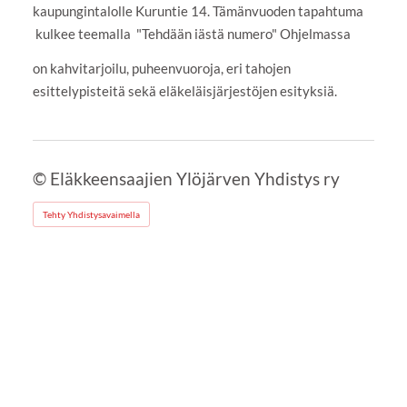
kaupungintalolle Kuruntie 14. Tämänvuoden tapahtuma
kulkee teemalla "Tehdään iästä numero" Ohjelmassa
on kahvitarjoilu, puheenvuoroja, eri tahojen
esittelypisteitä sekä eläkeläisjärjestöjen esityksiä.
©
Eläkkeensaajien Ylöjärven Yhdistys ry
Tehty Yhdistysavaimella