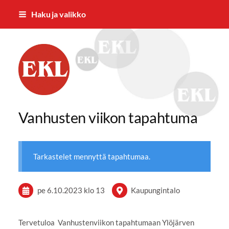
Siirry
Haku ja valikko
sivun
sisältöön
Eläkkeensaajien Ylöjärven yhdistys
Vanhusten viikon tapahtuma
Tarkastelet mennyttä tapahtumaa.
pe 6.10.2023
klo 13
Kaupungintalo
Tervetuloa Vanhustenviikon tapahtumaan Ylöjärven