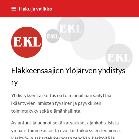
Siirry
Haku ja valikko
sivun
sisältöön
Eläkkeensaajien Ylöjärven yhdistys
Eläkkeensaajien Ylöjärven yhdistys
ry
Yhdistyksen tarkoitus on toiminnoillaan säilyttää
ikääntyvien ihmisten fyysinen ja psyykkinen
toimintakyky sekä elämänhallinta.
Asiantuntijaluennot sekä katsaukset ajankohtaisista
ympäristömme asioista ovat tiistaikurssien teemoina.
Käsityö- ja askartelukerhossa tehdään käsitöitä ja