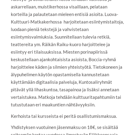
askarrellaan, muistikerhossa visaillaan, pelataan
korteilla ja palautetaan mieleen entisiä asioita. Luova-
Kulttuuri-Matkakerhossa harjoitetaan esiintymistaitoja,
luodaan pieniä tekstejä ja vahvistetaan
esiintymisvalmiuksia. Suunnitellaan tulevia retkiä,
teattereita ym. Räikän Raiku-kuoro harjoittelee ja
esiintyy eri tilaisuuksissa. Miesten porinapiirissä
keskustellaan ajankohtaisista asioista, Boccia-ryhmä
harjoittelee käden ja silmien yhteistyötä. Tietokoneen ja
älypuhelimen käytön opastamisella kannustetaan
käyttämään digitaalisia palveluja, Kuntosaliryhmät
pitävät yllä lihaskuntoa, tasapainoa ja lisäksi annetaan
vertaistukea. Matkoja tehdään kulttuuritapahtumiin tai
tutustutaan eri maakuntien nähtävyyksiin.
Kerhoista tai kursseista ei peritä osallistumismaksua.
Yhdistyksen vuotuinen jäsenmaksu on 18€, se sisältää
seitsemän kertaa vuodessa ilmestyvän Eläkkeensaaja-