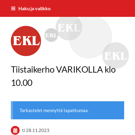
Siirry
Haku ja valikko
sivun
sisältöön
Eläkkeensaajien Ylöjärven yhdistys
Tiistaikerho VARIKOLLA klo
10.00
Tarkastelet mennyttä tapahtumaa.
ti 28.11.2023