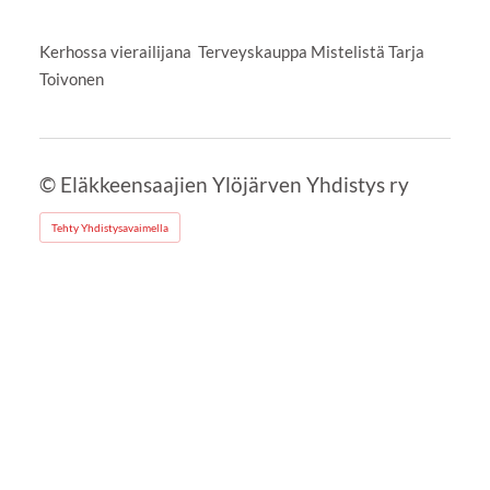
Kerhossa vierailijana Terveyskauppa Mistelistä Tarja
Toivonen
©
Eläkkeensaajien Ylöjärven Yhdistys ry
Tehty Yhdistysavaimella