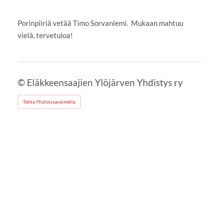
Porinpiiriä vetää Timo Sorvaniemi. Mukaan mahtuu
vielä, tervetuloa!
©
Eläkkeensaajien Ylöjärven Yhdistys ry
Tehty Yhdistysavaimella