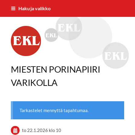
Siirry
Haku ja valikko
sivun
sisältöön
Eläkkeensaajien Ylöjärven yhdistys
MIESTEN PORINAPIIRI
VARIKOLLA
Tarkastelet mennyttä tapahtumaa.
to 22.1.2026
klo 10