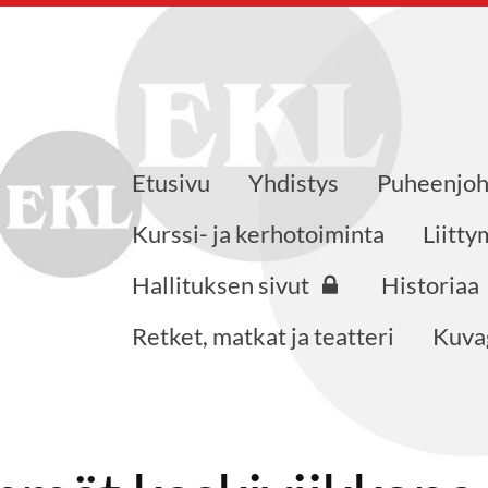
Etusivu
Yhdistys
Puheenjoh
öjärven yhdistys
Kurssi- ja kerhotoiminta
Liitt
Hallituksen sivut
Historiaa
Retket, matkat ja teatteri
Kuvag