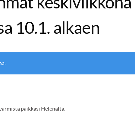
hmät keskiviikkona
 10.1. alkaen
aa.
armista paikkasi Helenalta.