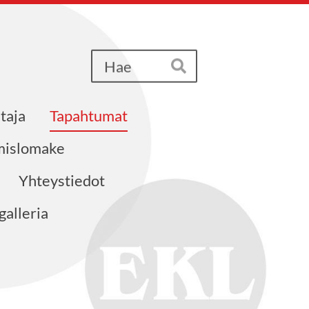
Haku
Hae
taja
Tapahtumat
ymislomake
Yhteystiedot
alleria