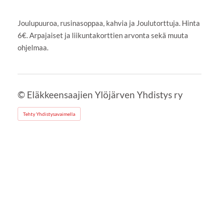
Joulupuuroa, rusinasoppaa, kahvia ja Joulutorttuja. Hinta
6€. Arpajaiset ja liikuntakorttien arvonta sekä muuta
ohjelmaa.
©
Eläkkeensaajien Ylöjärven Yhdistys ry
Tehty Yhdistysavaimella