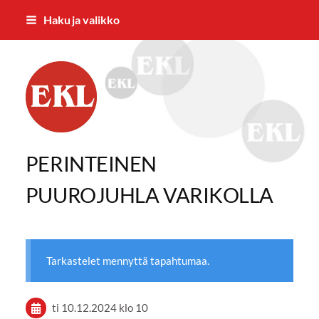
Siirry
Haku ja valikko
sivun
sisältöön
Eläkkeensaajien Ylöjärven yhdistys
PERINTEINEN
PUUROJUHLA VARIKOLLA
Tarkastelet mennyttä tapahtumaa.
ti 10.12.2024
klo 10