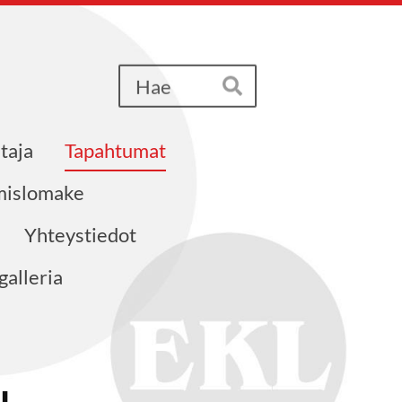
Haku
Hae
taja
Tapahtumat
ymislomake
Yhteystiedot
alleria