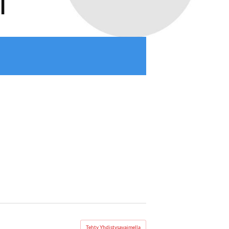
I
Tehty Yhdistysavaimella