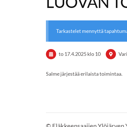
LUOVAN T
Tarkastelet mennyttä tapahtum
to 17.4.2025
klo 10
Var
Salme järjestää erilaista toimintaa.
©
Eläkkeensaajien Ylöjärven 