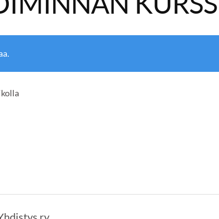
OIMINNAN KURSS
aa.
ikolla
Yhdistys ry