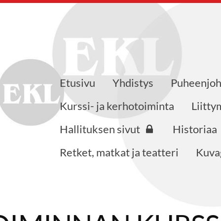
Etusivu
Yhdistys
Puheenjoh
öjärven yhdistys
Kurssi- ja kerhotoiminta
Liitt
Hallituksen sivut
Historiaa
Retket, matkat ja teatteri
Kuvag