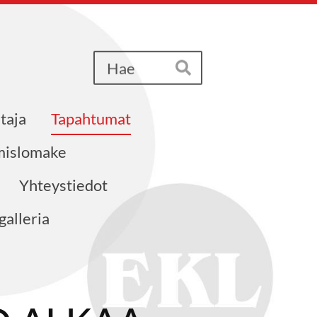
Haku
Hae
taja
Tapahtumat
ymislomake
Yhteystiedot
alleria