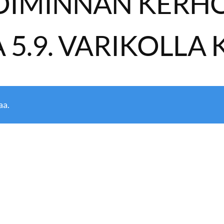
OIMINNAN KERH
5.9. VARIKOLLA 
aa.
t