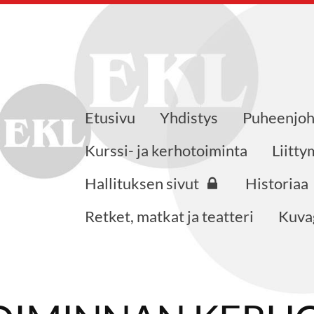
Etusivu
Yhdistys
Puheenjoh
öjärven yhdistys
Kurssi- ja kerhotoiminta
Liitt
Hallituksen sivut
Historiaa
Retket, matkat ja teatteri
Kuvag