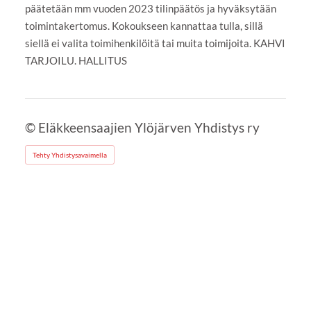
päätetään mm vuoden 2023 tilinpäätös ja hyväksytään
toimintakertomus. Kokoukseen kannattaa tulla, sillä
siellä ei valita toimihenkilöitä tai muita toimijoita. KAHVI
TARJOILU. HALLITUS
©
Eläkkeensaajien Ylöjärven Yhdistys ry
Tehty Yhdistysavaimella