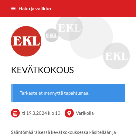
Siirry
Haku ja valikko
sivun
sisältöön
Eläkkeensaajien Ylöjärven yhdistys
KEVÄTKOKOUS
Tarkastelet mennyttä tapahtumaa.
ti 19.3.2024
klo 10
Varikolla
Sääntömääräisessä kevätkokouksessa käsitellään ja