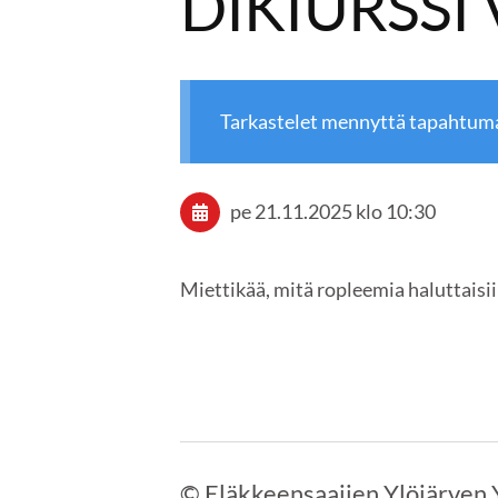
DIKIURSSI
Tarkastelet mennyttä tapahtum
pe 21.11.2025
klo 10:30
Miettikää, mitä ropleemia haluttaisiin
©
Eläkkeensaajien Ylöjärven 