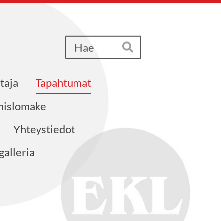
Haku
Hae
taja
Tapahtumat
ymislomake
Yhteystiedot
alleria