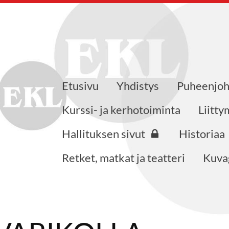
Etusivu
Yhdistys
Puheenjoh
öjärven yhdistys
Kurssi- ja kerhotoiminta
Liitt
Hallituksen sivut
Historiaa
Retket, matkat ja teatteri
Kuvag