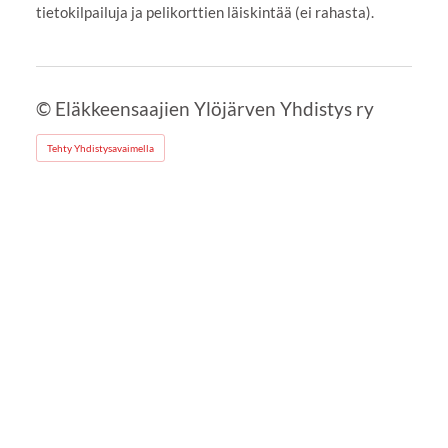
tietokilpailuja ja pelikorttien läiskintää (ei rahasta).
©
Eläkkeensaajien Ylöjärven Yhdistys ry
Tehty Yhdistysavaimella