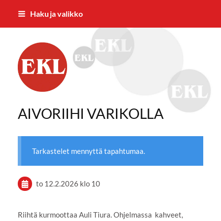
Siirry
Haku ja valikko
sivun
sisältöön
Eläkkeensaajien Ylöjärven yhdistys
AIVORIIHI VARIKOLLA
Tarkastelet mennyttä tapahtumaa.
to 12.2.2026
klo 10
Riihtä kurmoottaa Auli Tiura. Ohjelmassa kahveet,