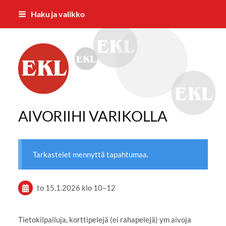
Siirry
Haku ja valikko
sivun
sisältöön
Eläkkeensaajien Ylöjärven yhdistys
AIVORIIHI VARIKOLLA
Tarkastelet mennyttä tapahtumaa.
to 15.1.2026
klo 10
–
12
Tietokilpailuja, korttipelejä (ei rahapelejä) ym aivoja