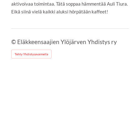
aktivoivaa toimintaa. Tätä soppaa hämmentää Auli Tiura.
Eikä siinä vielä kaikki aluksi hörpätään kaffeet!
©
Eläkkeensaajien Ylöjärven Yhdistys ry
Tehty Yhdistysavaimella