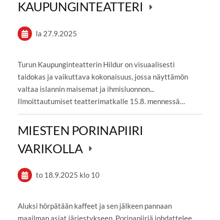
KAUPUNGINTEATTERI
la 27.9.2025
Turun Kaupunginteatterin Hildur on visuaalisesti
taidokas ja vaikuttava kokonaisuus, jossa näyttämön
valtaa islannin maisemat ja ihmisluonnon...
Ilmoittautumiset teatterimatkalle 15.8. mennessä…
MIESTEN PORINAPIIRI
VARIKOLLA
to 18.9.2025
klo 10
Aluksi hörpätään kaffeet ja sen jälkeen pannaan
maailman asiat järjestykseen. Porinapiiriä johdattelee