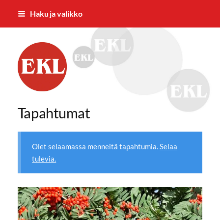
Siirry
Haku ja valikko
sivun
sisältöön
Eläkkeensaajien Ylöjärven yhdistys
Tapahtumat
Olet selaamassa menneitä tapahtumia.
Selaa
tulevia.